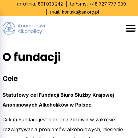
Skip
infolinia:
|
tel/sms:
801 033 242
+48 727 777 989
to
|
mail:
kontakt@aa.org.pl
content
O fundacji
Cele
Statutowy cel Fundacji Biuro Służby Krajowej
Anonimowych Alkoholików w Polsce
Celem Fundacji jest ochrona zdrowia w zakresie
rozwiązywania problemów alkoholowych, niesienie