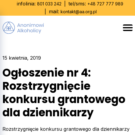
Skip
infolinia:
|
tel/sms:
801 033 242
+48 727 777 989
to
|
mail:
kontakt@aa.org.pl
content
15 kwietnia, 2019
Ogłoszenie nr 4:
Rozstrzygnięcie
konkursu grantowego
dla dziennikarzy
Rozstrzygnięcie konkursu grantowego dla dziennikarzy